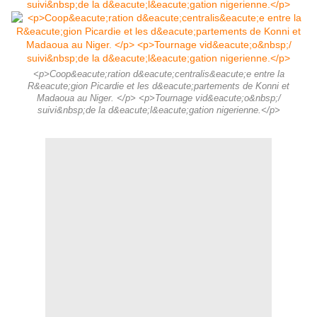
<p>Coop&eacute;ration d&eacute;centralis&eacute;e entre la
R&eacute;gion Picardie et les d&eacute;partements de Konni et
Madaoua au Niger. </p> <p>Tournage vid&eacute;o&nbsp;/
suivi&nbsp;de la d&eacute;l&eacute;gation nigerienne.</p>