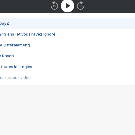
 DayZ
 a 13 ans (et vous l'avez ignoré)
e (littéralement)
im Rayan
 toutes les règles
s les jeux vidéo
us choquant de Rockstar ? - Le scandale BULLY
e plus moche de Steam
du RÊVE tourne au CAUCHEMAR
pendant 8 heures
it… à tort