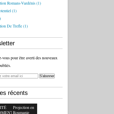
tion Romans-Vardénis
(1)
otentiel
(1)
)
tion De Trefle
(1)
letter
vous pour être averti des nouveaux
publiés.
les récents
ITÉ
Projection en
OMENT
Roumanie