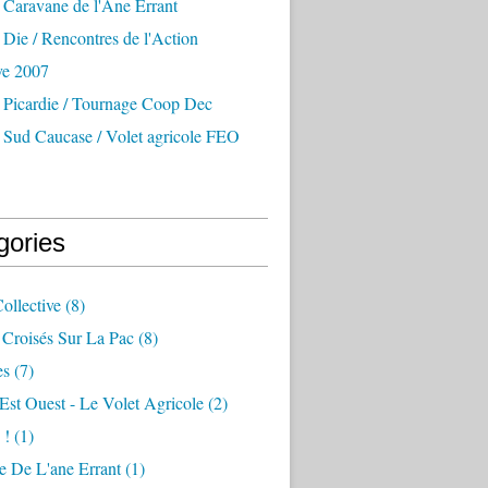
 Caravane de l'Ane Errant
Die / Rencontres de l'Action
ve 2007
 Picardie / Tournage Coop Dec
 Sud Caucase / Volet agricole FEO
gories
ollective
(8)
 Croisés Sur La Pac
(8)
es
(7)
 Est Ouest - Le Volet Agricole
(2)
 !
(1)
e De L'ane Errant
(1)