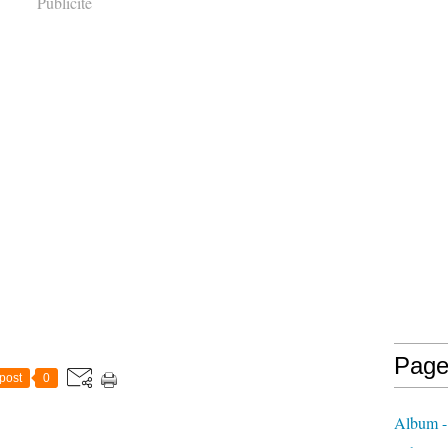
Publicité
Page
post
0
Album - 