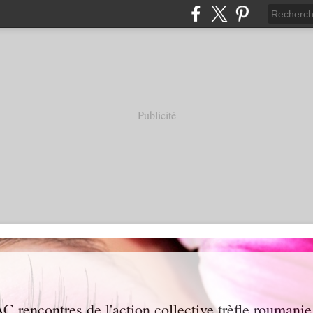
Publicité
AC rencontres de l'action collective trèfle roumanie