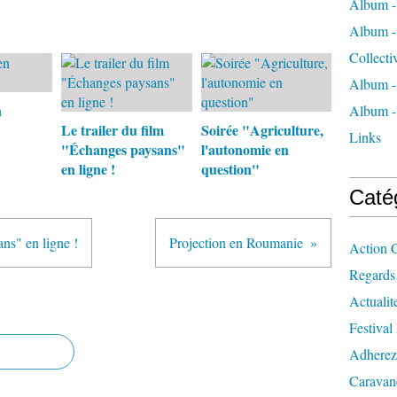
Album -
Album - 
Collecti
Album -
n
Album -
Le trailer du film
Soirée "Agriculture,
Links
"Échanges paysans"
l'autonomie en
en ligne !
question"
Caté
ns" en ligne !
Projection en Roumanie
Action C
Regards
Actualit
Festival
Adherez
Caravan