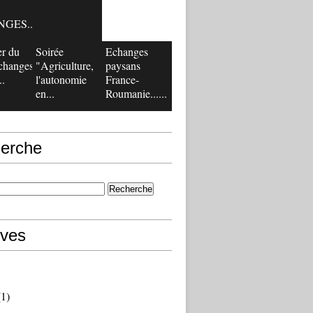
GES...
er du
Soirée
Echanges
changes
"Agriculture,
paysans
..
l'autonomie
France-
en...
Roumanie......
erche
ives
1)