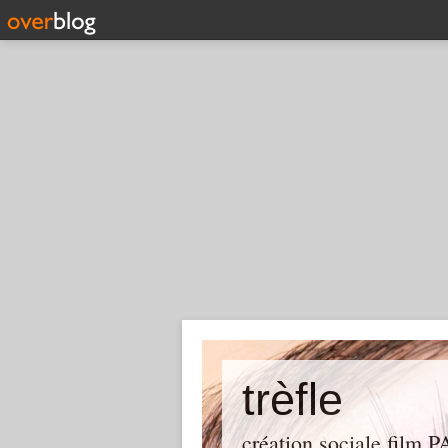
trèfle
création sociale film P