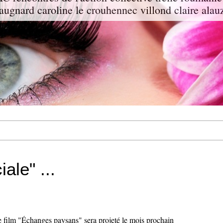
augnard caroline le crouhennec villond claire alau
ale" ...
 le film "Échanges paysans" sera projeté le mois prochain