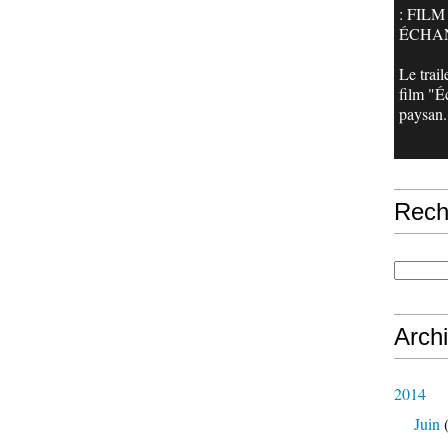
: FILM
ÉCHAN
Le trail
film "É
paysan.
Rech
Arch
2014
Juin
(