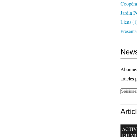
Coopéra
Jardin P
Liens
(1
Presenta
News
Abonnez-
articles 
Artic
ACTIV
DU M