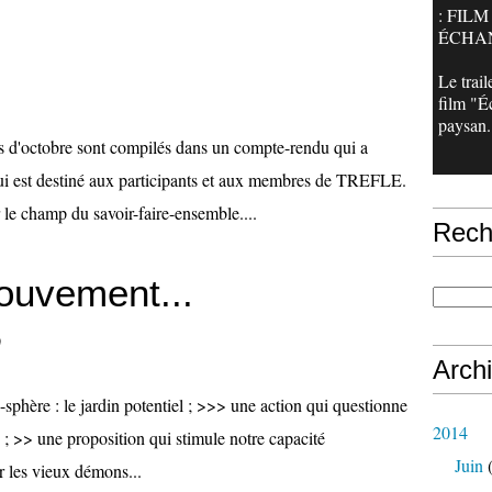
: FILM
ÉCHAN
Le trail
film "É
paysan.
s d'octobre sont compilés dans un compte-rendu qui a
 qui est destiné aux participants et aux membres de TREFLE.
e champ du savoir-faire-ensemble....
Rech
ouvement...
)
Arch
-sphère : le jardin potentiel ; >>> une action qui questionne
2014
e ; >> une proposition qui stimule notre capacité
Juin
(
ir les vieux démons...