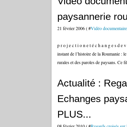
Vidéo documenta
paysannerie ro
21 février 2006 ( #
Vidéo documentaire 
p r o j e c t i o n e t é c h a n g e s d
instant de l’histoire de la Roumanie : l
rurales et des paroles de paysans. Ce fil
Actualité : Rega
Echanges paysa
PLUS...
08 février 2010 ( #
Regards croisés sur