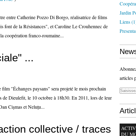
Coopéra
Jardin P
e entre Catherine Pozzo Di Borgo, réalisatrice de films
Liens
(1
s font de la Résistances", et Caroline Le Crouhennec de
Presenta
a coopération franco-roumaine...
News
ale" ...
Abonnez-
articles 
 le film "Échanges paysans" sera projeté le mois prochain
 de Dieulefit, le 10 octobre à 18h30. En 2011, lors de leur
Dan Cișmas et Neluțu...
Artic
action collective / traces
ACTIV
DU M