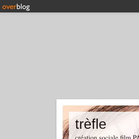
trèfle
création sociale film P