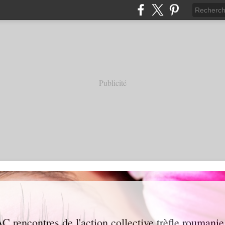
Publicité
AC rencontres de l'action collective trèfle roumanie