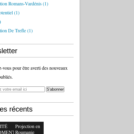
tion Romans-Vardénis
(1)
otentiel
(1)
)
tion De Trefle
(1)
letter
vous pour être averti des nouveaux
publiés.
les récents
ITÉ
Projection en
OMENT
Roumanie