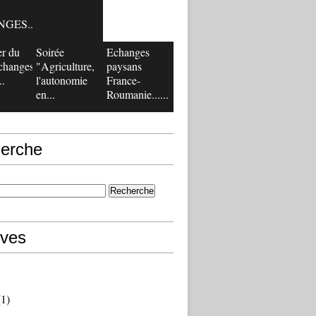
GES...
er du
Soirée
Echanges
changes
"Agriculture,
paysans
..
l'autonomie
France-
en...
Roumanie......
erche
ives
1)