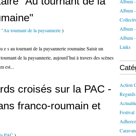
ire "Au tournant de la
Album -
Album - 
umaine"
Collecti
Album -
"Au tournant de la paysannerie
)
Album -
Links
 e v u e s au tournant de la paysannerie roumaine Saisir un
e tournant de la paysannerie, aujourd’hui à travers des scènes
m est...
Caté
Action C
rds croisés sur la PAC -
Regards
ns franco-roumain et
Actualit
Festival
Adherez
Caravan
 la PAC
)