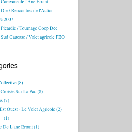
 Caravane de l'Ane Errant
Die / Rencontres de l'Action
ve 2007
 Picardie / Tournage Coop Dec
 Sud Caucase / Volet agricole FEO
gories
ollective
(8)
 Croisés Sur La Pac
(8)
es
(7)
 Est Ouest - Le Volet Agricole
(2)
 !
(1)
e De L'ane Errant
(1)