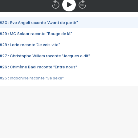
#30 : Eve Angeli raconte "Avant de partir"
#29 : MC Solaar raconte "Bouge de là"
28 : Lorie raconte "Je vais vite"
#27 : Christophe Willem raconte "Jacques a dit"
#26 : Chimène Badi raconte "Entre nous"
#25 : Indochine raconte "3e sexe"
#24 : Zaho raconte "C'est chelou"
#23 : Patrick Bruel raconte "Au café des délices"
#22 : Kyo raconte "Le chemin"
#21 : Nolwenn Leroy raconte "Cassé"
#20 : Patrick Hernandez raconte "Born to be alive"